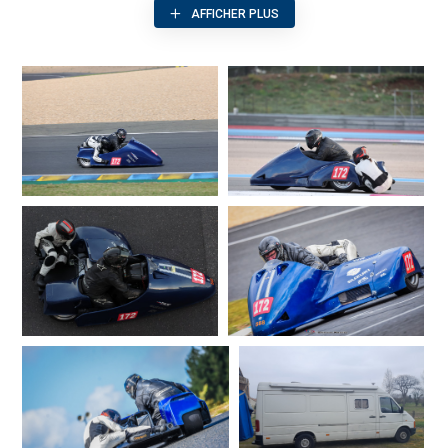
Nos supports sont multiples : sides de vitesse et de rallye,
AFFICHER PLUS
équipement pilote et passagers, camion, nos réseaux sociaux et
site internet, intégration de votre logo dans le montage de nos
vidéos embarquées etc...
EMPLACEMENTS PUBLICITAIRES SUR
NOTRE F2
Possibilité de louer l'ensemble de notre SIDECAR F2 en le
customisant à vos couleurs ou de louer un emplacement.
Pour affiner votre projet et la meilleure visibilité pour votre société,
n'hésitez pas à nous contacter. Tarifs à la demande.
EMPLACEMENTS PUBLICITAIRES SUR
NOTRE CAMION-ATELIER
Possibilité de louer l'ensemble de notre Camion-Atelier en le
customisant à vos couleurs ou de louer un emplacement.